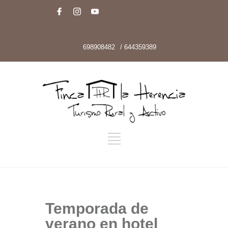
698908482
/ 644359389
Temporada de
verano en hotel