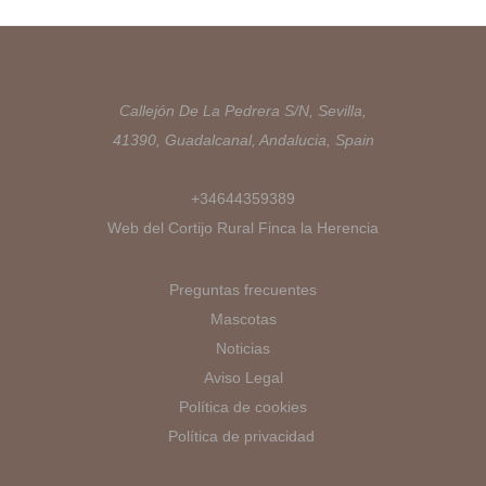
Callejón De La Pedrera S/N, Sevilla,
41390, Guadalcanal, Andalucia, Spain
+34644359389
Web del Cortijo Rural Finca la Herencia
Preguntas frecuentes
Mascotas
Noticias
Aviso Legal
Política de cookies
Política de privacidad