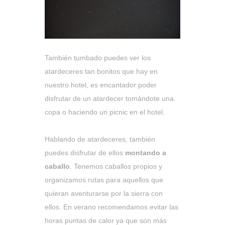
También tumbado puedes ver los
atardeceres tan bonitos que hay en
nuestro hotel, es encantador poder
disfrutar de un atardecer tomándote una
copa o haciendo un picnic en el hotel.
Hablando de atardeceres, también
puedes disfrutar de ellos
montando a
caballo
. Tenemos caballos propios y
organizamos rutas para aquellos que
quieran aventurarse por la sierra con
ellos. En verano recomendamos evitar las
horas puntas de calor ya que son más