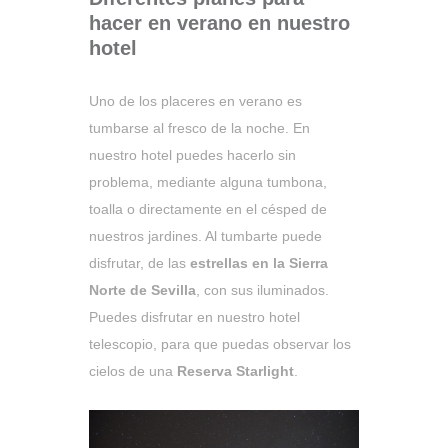
hacer en verano en nuestro
hotel
Uno de los placeres en verano es
tumbarse al fresco de la noche. En
nuestro hotel puedes hacerlo sin
problema, mediante alguna tumbona,
toalla o directamente en el césped de
nuestros jardines. Al tumbarte puede
disfrutar, de las
estrellas en la Sierra
Norte de Sevilla
, con sus iluminados.
Puedes disfrutar en nuestro hotel
telescopio, para que puedas observar los
cielos de una
Reserva Starlight
.