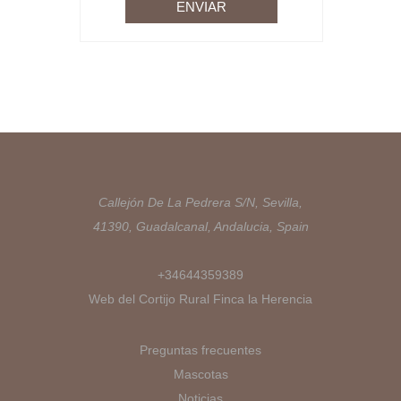
Callejón De La Pedrera S/N, Sevilla,
41390, Guadalcanal, Andalucia, Spain
+34644359389
Web del Cortijo Rural Finca la Herencia
Preguntas frecuentes
Mascotas
Noticias