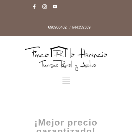
698908482
/ 644359389
¡Mejor precio
garantizado!