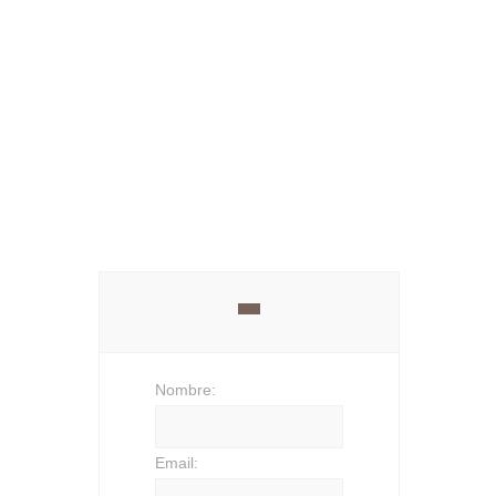
¿Tiene alguna duda?
Contacte con
nosotros
Nombre:
Email: