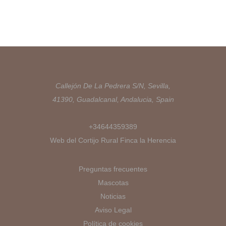
Callejón De La Pedrera S/N, Sevilla,
41390, Guadalcanal, Andalucia, Spain
+34644359389
Web del Cortijo Rural Finca la Herencia
Preguntas frecuentes
Mascotas
Noticias
Aviso Legal
Política de cookies