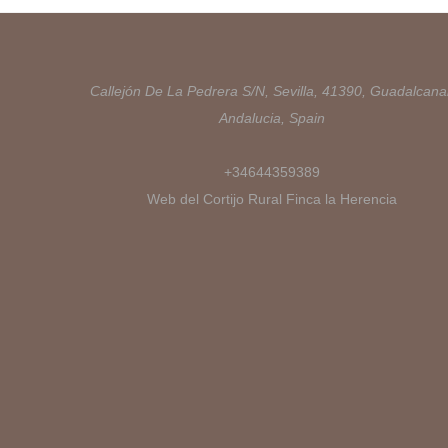
Callejón De La Pedrera S/N, Sevilla, 41390, Guadalcanal
Andalucia, Spain
+34644359389
Web del Cortijo Rural Finca la Herencia