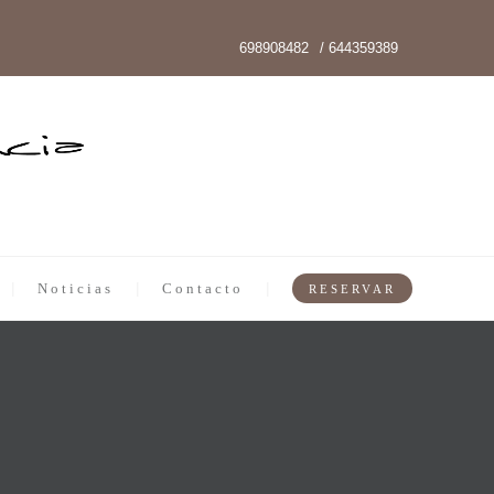
698908482
/ 644359389
Noticias
Contacto
RESERVAR