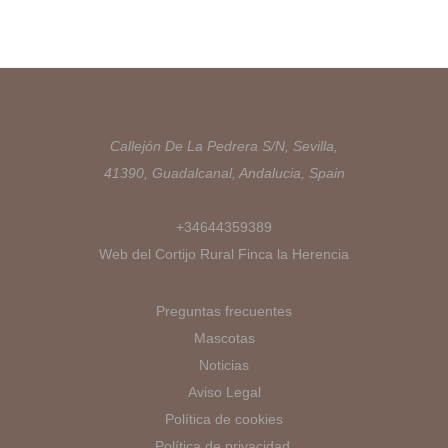
Callejón De La Pedrera S/N, Sevilla,
41390, Guadalcanal, Andalucia, Spain
+34644359389
Web del Cortijo Rural Finca la Herencia
Preguntas frecuentes
Mascotas
Noticias
Aviso Legal
Política de cookies
Política de privacidad