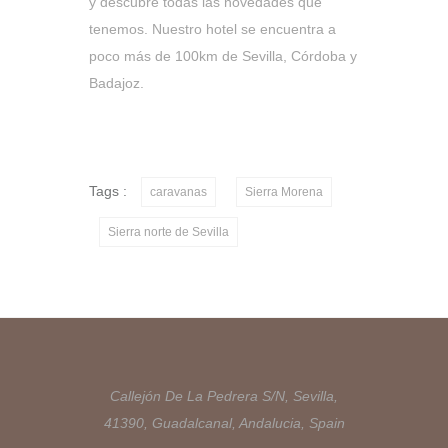
y descubre todas las novedades que
tenemos. Nuestro hotel se encuentra a
poco más de 100km de Sevilla, Córdoba y
Badajoz.
Tags :
caravanas
Sierra Morena
Sierra norte de Sevilla
Callejón De La Pedrera S/N, Sevilla,
41390, Guadalcanal, Andalucia, Spain