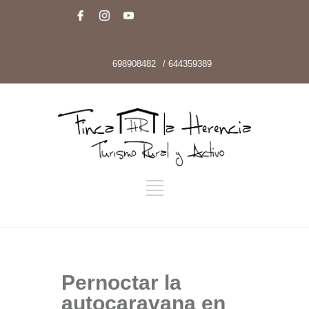
698908482
/ 644359389
Pernoctar la
autocaravana en