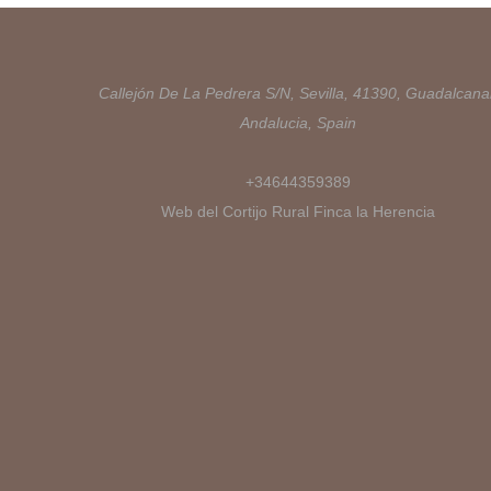
Callejón De La Pedrera S/N, Sevilla, 41390, Guadalcanal
Andalucia, Spain
+34644359389
Web del Cortijo Rural Finca la Herencia