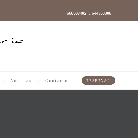
698908482
/ 644359389
Noticias
Contacto
RESERVAR