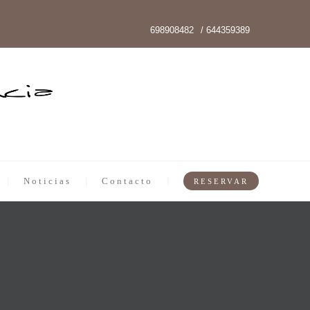
698908482
/ 644359389
Noticias
Contacto
RESERVAR