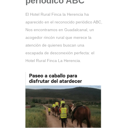
periódico ABC
El Hotel Rural Finca la Herencia ha
aparecido en el reconocido periódico ABC,
Nos encontramos en Guadalcanal, un
acogedor rincón rural que merece la
atención de quienes buscan una
escapada de desconexión perfecta: el
Hotel Rural Finca La Herencia.