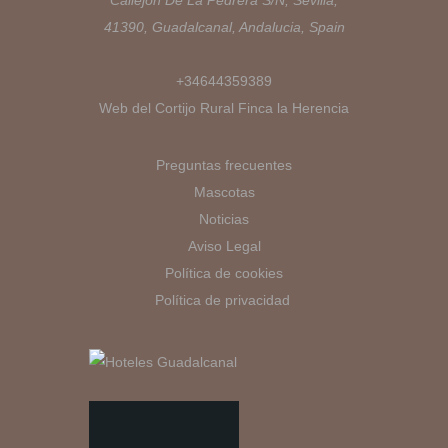
Callejón De La Pedrera S/N, Sevilla,
41390, Guadalcanal, Andalucia, Spain
+34644359389
Web del Cortijo Rural Finca la Herencia
Preguntas frecuentes
Mascotas
Noticias
Aviso Legal
Política de cookies
Política de privacidad