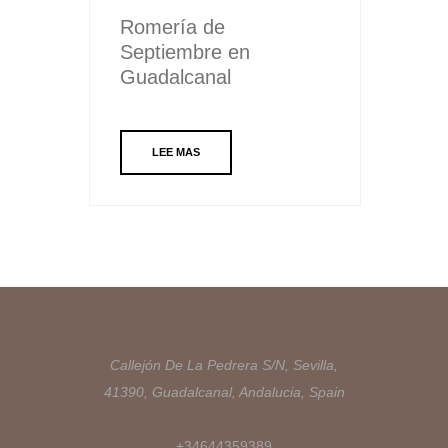
Romería de
Septiembre en
Guadalcanal
LEE MAS
Callejón De La Pedrera S/N, Sevilla,
41390, Guadalcanal, Andalucia, Spain
+34644359389