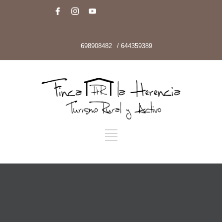
698908482
/ 644359389