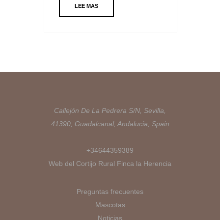
LEE MAS
Callejón De La Pedrera S/N, Sevilla,
41390, Guadalcanal, Andalucia, Spain
+34644359389
Web del Cortijo Rural Finca la Herencia
Preguntas frecuentes
Mascotas
Noticias