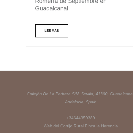
Romería de Septiembre en
Guadalcanal
LEE MAS
Callejón De La Pedrera S/N, Sevilla, 41390, Guadalcanal
Andalucia, Spain
+34644359389
Web del Cortijo Rural Finca la Herencia