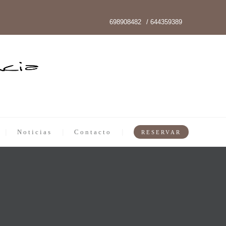
698908482
/ 644359389
Noticias
Contacto
RESERVAR