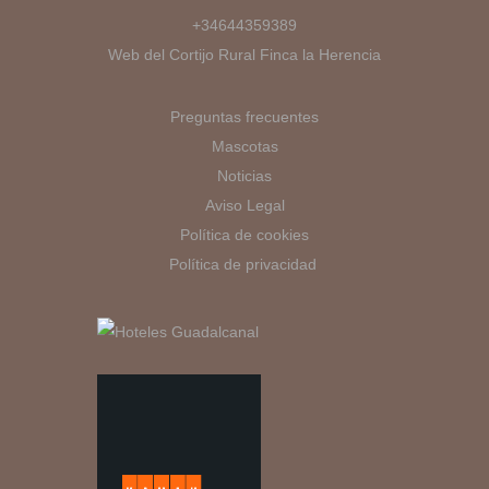
+34644359389
Web del Cortijo Rural Finca la Herencia
Preguntas frecuentes
Mascotas
Noticias
Aviso Legal
Política de cookies
Política de privacidad