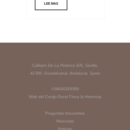
LEE MAS
Callejón De La Pedrera S/N, Sevilla,
41390, Guadalcanal, Andalucia, Spain
+34644359389
Web del Cortijo Rural Finca la Herencia
Preguntas frecuentes
Mascotas
Noticias