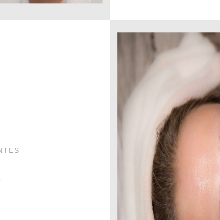
NTES
L