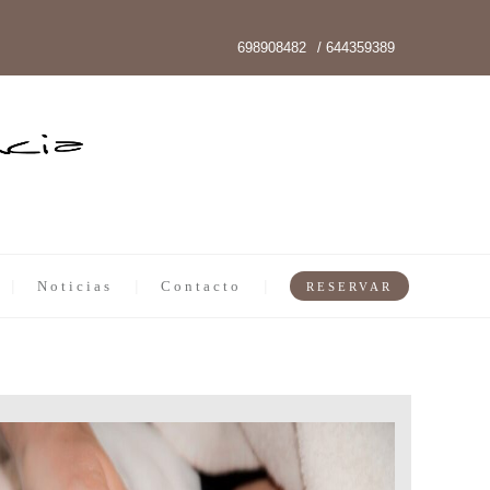
698908482
/ 644359389
Noticias
Contacto
RESERVAR