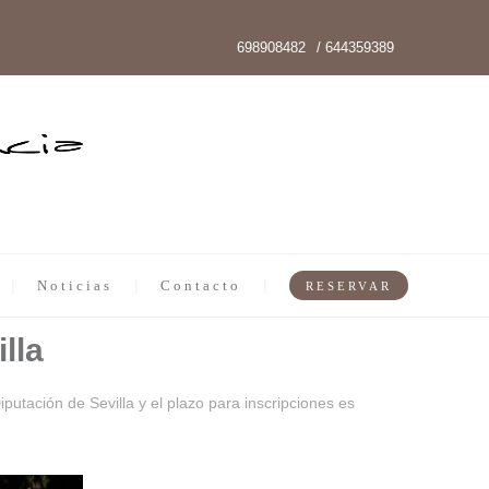
698908482
/ 644359389
Noticias
Contacto
RESERVAR
lla
utación de Sevilla y el plazo para inscripciones es