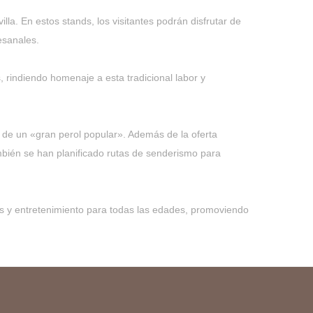
la. En estos stands, los visitantes podrán disfrutar de
esanales.
 rindiendo homenaje a esta tradicional labor y
a de un «gran perol popular». Además de la oferta
mbién se han planificado rutas de senderismo para
des y entretenimiento para todas las edades, promoviendo