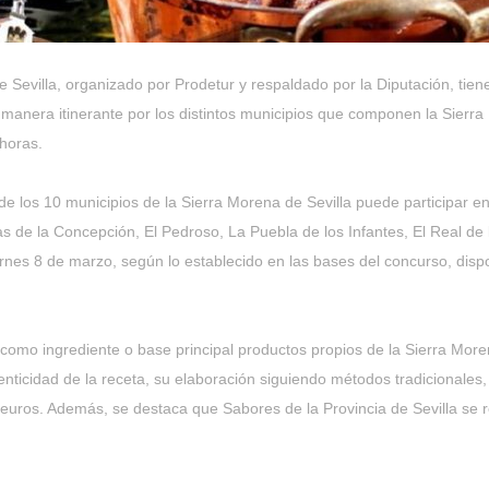
 Sevilla, organizado por Prodetur y respaldado por la Diputación, tie
de manera itinerante por los distintos municipios que componen la Sier
horas.
 los 10 municipios de la Sierra Morena de Sevilla puede participar en
s de la Concepción, El Pedroso, La Puebla de los Infantes, El Real de l
ernes 8 de marzo, según lo establecido en las bases del concurso, disp
como ingrediente o base principal productos propios de la Sierra Moren
utenticidad de la receta, su elaboración siguiendo métodos tradicionale
euros. Además, se destaca que Sabores de la Provincia de Sevilla se r