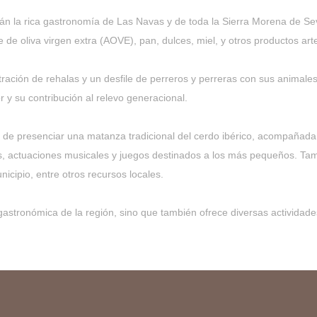
n la rica gastronomía de Las Navas y de toda la Sierra Morena de Sevil
de oliva virgen extra (AOVE), pan, dulces, miel, y otros productos art
ación de rehalas y un desfile de perreros y perreras con sus animales,
 y su contribución al relevo generacional.
ad de presenciar una matanza tradicional del cerdo ibérico, acompañad
es, actuaciones musicales y juegos destinados a los más pequeños. Ta
nicipio, entre otros recursos locales.
 gastronómica de la región, sino que también ofrece diversas activida