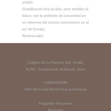
antaño.
Guadalcanal mira al cielo, pero también al
futuro, con la ambición de convertirse en
un referente del turismo astronómico en el
sur de Europa.
Reserva aquí
.
Callejón De La Pedrera S/N, Sevilla,
41390, Guadalcanal, Andalucia, Spain
+34644359389
Web del Cortijo Rural Finca la Herencia
Preguntas frecuentes
Mascotas