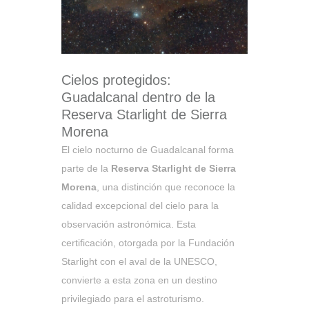
Cielos protegidos:
Guadalcanal dentro de la
Reserva Starlight de Sierra
Morena
El cielo nocturno de Guadalcanal forma
parte de la
Reserva Starlight de Sierra
Morena
, una distinción que reconoce la
calidad excepcional del cielo para la
observación astronómica. Esta
certificación, otorgada por la Fundación
Starlight con el aval de la UNESCO,
convierte a esta zona en un destino
privilegiado para el astroturismo.