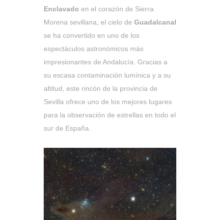
Enclavado
en el corazón de Sierra
Morena sevillana, el cielo de
Guadalcanal
se ha convertido en uno de los
espectáculos astronómicos más
impresionantes de Andalucía. Gracias a
su escasa contaminación lumínica y a su
altitud, este rincón de la provincia de
Sevilla ofrece uno de los mejores lugares
para la observación de estrellas en todo el
sur de España.