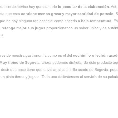
 del cerdo ibérico hay que sumarle
lo peculiar de la elaboración
. Así
ncia que esta
contiene menos grasa y mayor cantidad de potasio
. 
que no hay ninguna tan especial como hacerlo
a baja temperatura.
Est
,
retenga mejor sus jugos
proporcionando un sabor único y de autént
ia.
lares de nuestra gastronomía como es el del
cochinillo o lechón asad
Muy típico de Segovia
, ahora podemos disfrutar de este producto aqu
decir que poco tiene que envidiar al cochinillo asado de Segovia, pue
e un plato tierno y jugoso. Toda una delicatessen al servicio de su pala