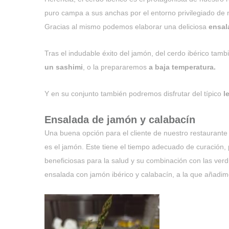
puro campa a sus anchas por el entorno privilegiado de
Gracias al mismo podemos elaborar una deliciosa
ensala
Tras el indudable éxito del jamón, del cerdo ibérico ta
un sashimi
, o la prepararemos
a baja temperatura.
Y en su conjunto también podremos disfrutar del típico
l
Ensalada de jamón y calabacín
Una buena opción para el cliente de nuestro restaurante
es el jamón. Este tiene el tiempo adecuado de curación
beneficiosas para la salud y su combinación con las ve
ensalada con jamón ibérico y calabacín, a la que añadi