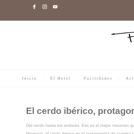
Inicio
El Hotel
Facilidades
Act
El cerdo ibérico, protago
Del cerdo hasta los andares. Ese es el mejor resumen q
Herencia, el cerdo ibérico es el protagonista de nuestro 