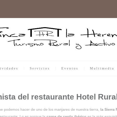
ividades
Servicios
Eventos
Multimedia
nista del restaurante Hotel Rura
ue podemos hacer de uno de los manjares de nuestra tierra,
la Sierra 
restaurante. Lo es porque la
carne de cerdo ibérico
es la más exquisi