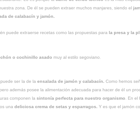
 nuestra zona. De él se pueden extraer muchos manjares, siendo el
jam
da de calabacín y jamón.
mbién puede extraerse recetas como las propuestas para
la presa y la 
echón o cochinillo asado
muy al estilo segoviano.
 puede ser la de la
ensalada de jamón y calabacín.
Como hemos señal
, pero además posee la alimentación adecuada para hacer de él un pro
rduras componen la
sintonía perfecta para nuestro organismo
. En el
mos una
deliciosa crema de setas y esparragos.
Y es que el jamón co