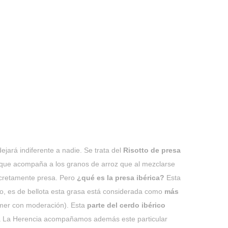
jará indiferente a nadie. Se trata del
Risotto de presa
a que acompaña a los granos de arroz que al mezclarse
cretamente presa. Pero
¿qué es la presa ibérica?
Esta
so, es de bellota esta grasa está considerada como
más
omer con moderación). Esta
parte del cerdo ibérico
nca La Herencia acompañamos además este particular