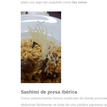
plato con algo tan exquisito como
las setas
.
Sashimi de presa ibérica
Como anteriormente hemos explicado de donde procede l
deducirse fácilmente se trata de una palabra japonesa 