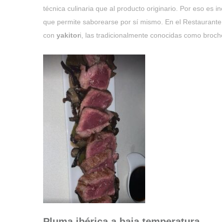
técnica culinaria que al producto originario. Por eso es
que permite saborearse por sí mismo. En el Restaurante 
con
yakitor
i, las tradicionalmente conocidas como broc
Pluma ibérica a baja temperatura