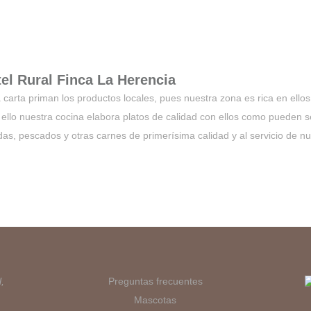
tel Rural Finca La Herencia
arta priman los productos locales, pues nuestra zona es rica en ellos.
r ello nuestra cocina elabora platos de calidad con ellos como pueden s
s, pescados y otras carnes de primerísima calidad y al servicio de nue
,
Preguntas frecuentes
Mascotas