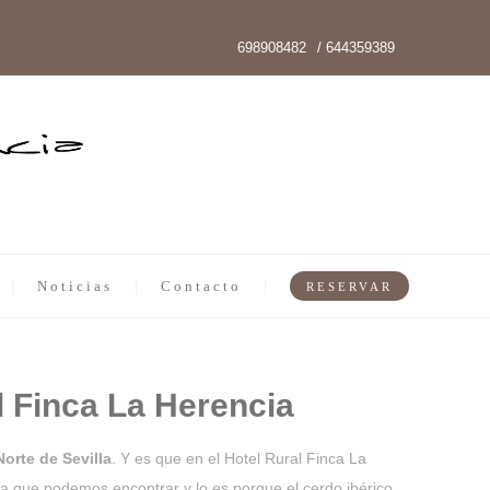
698908482
/ 644359389
Noticias
Contacto
RESERVAR
l Finca La Herencia
Norte de Sevilla
. Y es que en el Hotel Rural Finca La
ta que podemos encontrar y lo es porque el cerdo ibérico