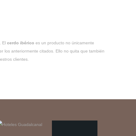
 El
cerdo ibérico
es un producto no únicamente
er los anteriormente citados. Ello no quita que también
stros clientes.