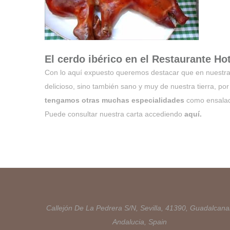
El cerdo ibérico en el Restaurante Ho
Con lo aquí expuesto queremos destacar que en nuestra c
delicioso, sino también sano y muy de nuestra tierra, po
tengamos otras muchas especialidades
como ensalada
Puede consultar nuestra carta accediendo
aquí.
Callejón De La Pedrera S/N, Sevilla, 41390, Guadalcanal
Andalucia, Spain