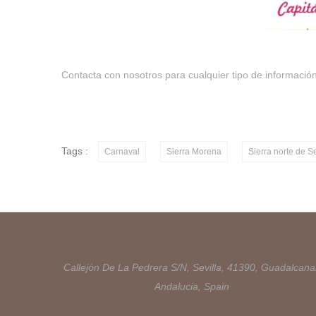
Contacta con nosotros
para cualquier tipo de informació
Tags :
Carnaval
Sierra Morena
Sierra norte de Se
Callejón De La Pedrera S/N, Sevilla, 41390, Guadalcanal
Andalucia, Spain