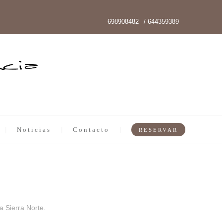
698908482
/ 644359389
Noticias
Contacto
RESERVAR
a Sierra Norte.