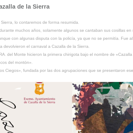
zalla de la Sierra
a Sierra, lo contaremos de forma resumida.
io durante muchos años, solamente algunos se cantaban sus cosillas en
unque con algunas disputa con la policía, ya que no se permitía. Fue a
evolvieron el carnaval a Cazalla de la Sierra.
 del Monte hicieron la primera chirigota bajo el nombre de «Cazalla
cos del montón».
os Ciegos», fundada por las dos agrupaciones que se presentaron ese