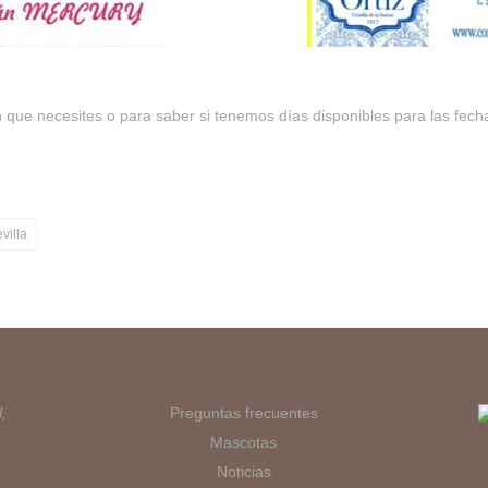
n que necesites o para saber si tenemos días disponibles para las fech
villa
,
Preguntas frecuentes
Mascotas
Noticias