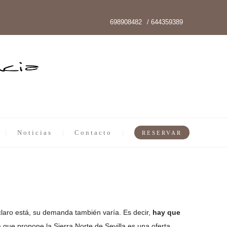
698908482
/ 644359389
Noticias
Contacto
RESERVAR
claro está, su demanda también varía. Es decir,
hay que
ta que propone la Sierra Norte de Sevilla es una oferta